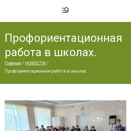
Ардато
ГБПОУ
«Ардатовский
Профориентационная
вский
аграрный
работа в школах.
техникум».
Аграрн
Главная
НОВОСТИ
Профориентационная работа в школах.
ый
Техник