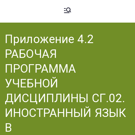
Ардато
ГБПОУ
«Ардатовский
Приложение 4.2
вский
аграрный
РАБОЧАЯ
техникум».
Аграрн
ПРОГРАММА
УЧЕБНОЙ
ый
ДИСЦИПЛИНЫ СГ.02.
ИНОСТРАННЫЙ ЯЗЫК
Техник
В