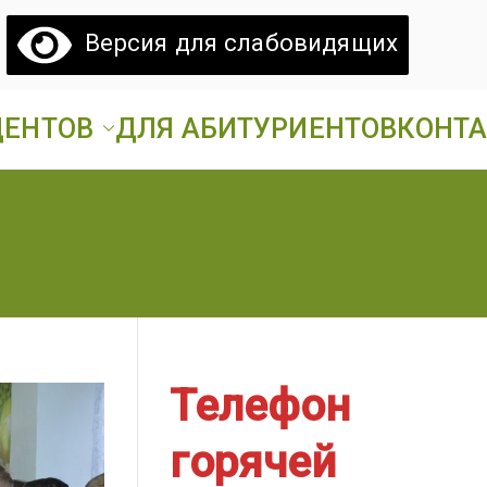
Версия для слабовидящих
ДЕНТОВ
ДЛЯ АБИТУРИЕНТОВ
КОНТ
атовский
ий аграрный техникум».
грарный
ехникум
Телефон
горячей