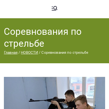
Ардато
ГБПОУ
«Ардатовский
Соревнования по
вский
аграрный
стрельбе
техникум».
Аграрн
Главная
НОВОСТИ
Соревнования по стрельбе
ый
Техник