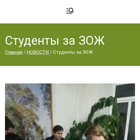
Ардато
ГБПОУ
«Ардатовский
Студенты за ЗОЖ
вский
аграрный
Главная
НОВОСТИ
Студенты за ЗОЖ
техникум».
Аграрн
ый
Техник