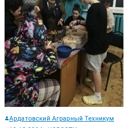
ум
Ардатовский Аграрный Техникум