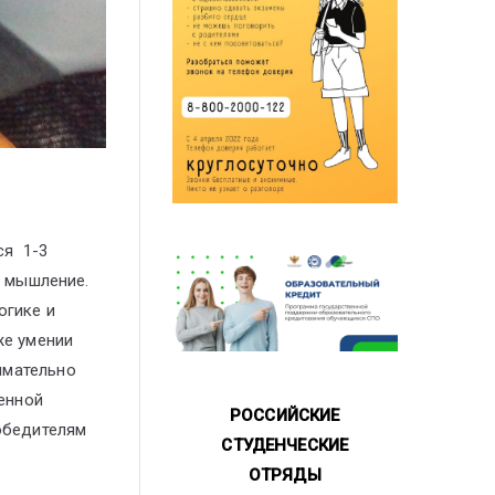
ся 1-3
е мышление.
огике и
же умении
имательно
енной
РОССИЙСКИЕ
победителям
СТУДЕНЧЕСКИЕ
ОТРЯДЫ