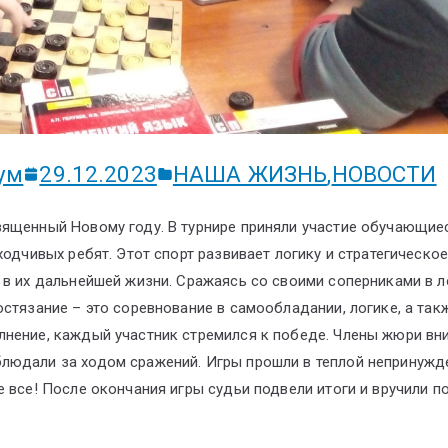
ум
29.12.2023
НАША ЖИЗНЬ
,
НОВОСТИ
вященный Новому году. В турнире приняли участие обучающие
ходчивых ребят. Этот спорт развивает логику и стратегическо
 в их дальнейшей жизни. Сражаясь со своими соперниками в л
остязание – это соревнование в самообладании, логике, а так
лнение, каждый участник стремился к победе. Члены жюри вн
людали за ходом сражений. Игры прошли в теплой непринужд
е все! После окончания игры судьи подвели итоги и вручили 