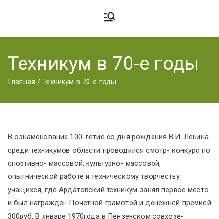
Ардато
ГБПОУ
«Ардатовский
Техникум в 70-е годы
вский
аграрный
Главная
Техникум в 70-е годы
техникум».
Аграрн
В ознаменование 100-летие со дня рождения В.И. Ленина
ый
среди техникумов области проводился смотр- конкурс по
спортивно- массовой, культурно- массовой,
опытнической работе и техническому творчеству
Техник
учащихся, где Ардатовский техникум занял первое место
и был награжден Почетной грамотой и денежной премией
300руб. В январе 1970года в Пензенском совхозе-