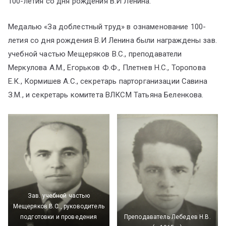
100-летия со дня рождения В.И Ленина.
Медалью «За доблестный труд» в ознаменование 100-
летия со дня рождения В.И Ленина были награждены зав.
учебной частью Мещеряков В.С., преподаватели
Меркулова А.М., Егорьков Ф.Ф., Плетнев Н.С., Торопова
Е.К., Кормишев А.С., секретарь парторганизации Савина
З.М., и секретарь комитета ВЛКСМ Татьяна Беленкова.
Зав. учебной частью
Мещеряков В.С., руководитель
подготовки и проведения
Преподаватель Лебедев Н.В.