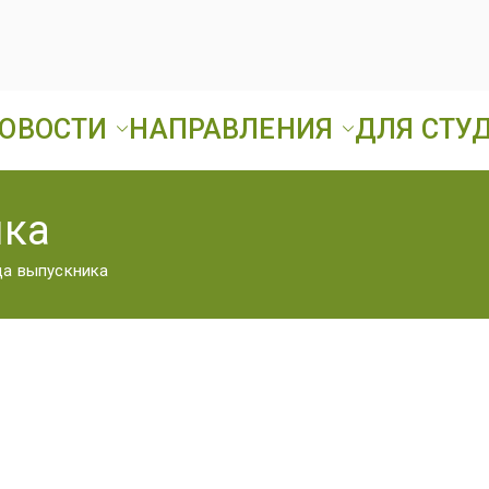
ОВОСТИ
НАПРАВЛЕНИЯ
ДЛЯ СТУ
Ард
ГБПОУ «Ардатовск
ика
А
ца выпускника
Т