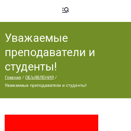
Ардато
ГБПОУ
«Ардатовский
Уважаемые
вский
аграрный
преподаватели и
техникум».
Аграрн
студенты!
Главная
ОБЪЯВЛЕНИЯ
ый
Уважаемые преподаватели и студенты!
Техник