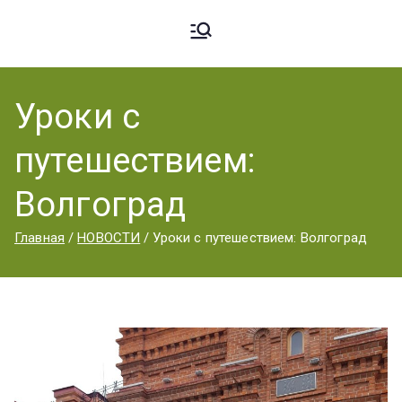
Ардато
ГБПОУ
«Ардатовский
Уроки с
вский
аграрный
путешествием:
техникум».
Аграрн
Волгоград
Главная
НОВОСТИ
Уроки с путешествием: Волгоград
ый
Техник