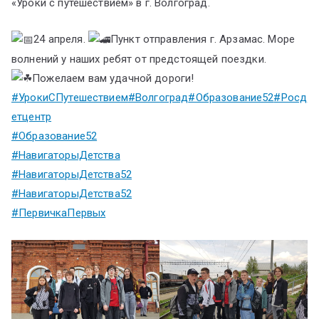
«Уроки с путешествием» в г. Волгоград.
24 апреля.
Пункт отправления г. Арзамас. Море
волнений у наших ребят от предстоящей поездки.
Пожелаем вам удачной дороги!
#УрокиСПутешествием
#Волгоград
#Образование52
#Росд
етцентр
#Образование52
#НавигаторыДетства
#НавигаторыДетства52
#НавигаторыДетства52
#ПервичкаПервых