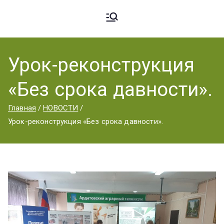
Ардато
ГБПОУ
«Ардатовский
Урок-реконструкция
вский
аграрный
«Без срока давности».
техникум».
Аграрн
Главная
НОВОСТИ
Урок-реконструкция «Без срока давности».
ый
Техник