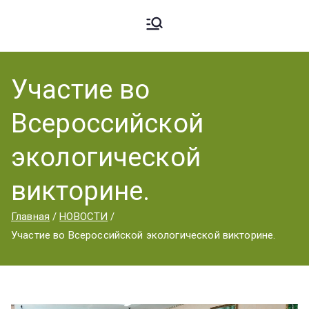
Ардато
ГБПОУ
«Ардатовский
Участие во
вский
аграрный
Всероссийской
техникум».
Аграрн
экологической
викторине.
ый
Главная
НОВОСТИ
Участие во Всероссийской экологической викторине.
Техник