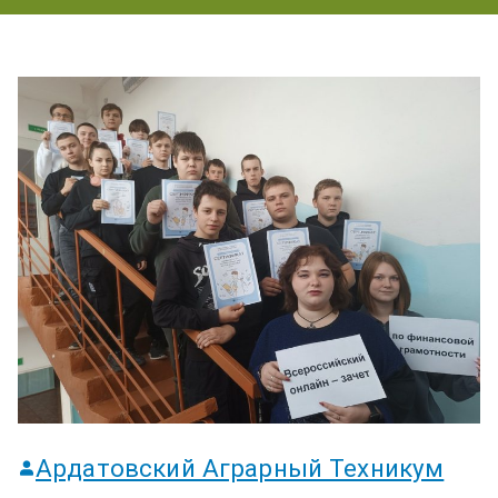
ум
Ардатовский Аграрный Техникум