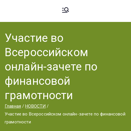
Ардато
ГБПОУ
«Ардатовский
Участие во
вский
аграрный
Всероссийском
техникум».
Аграрн
онлайн-зачете по
финансовой
ый
грамотности
Главная
НОВОСТИ
Техник
Участие во Всероссийском онлайн-зачете по финансовой
грамотности