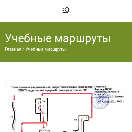
Ардато
ГБПОУ
«Ардатовский
Учебные маршруты
вский
аграрный
Главная
Учебные маршруты
техникум».
Аграрн
ый
Техник