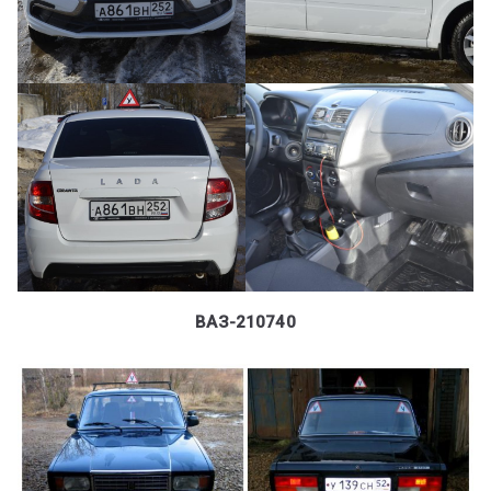
ум
ВАЗ-210740