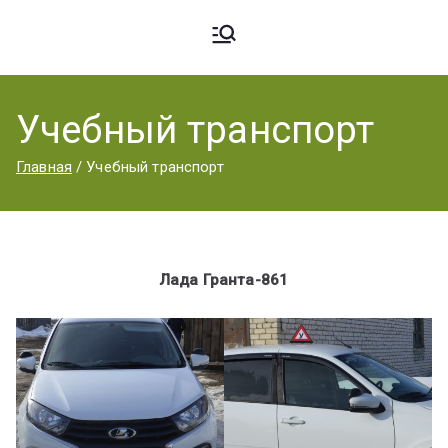
Ардато
ГБПОУ
«Ардатовский
Учебный транспорт
вский
аграрный
Главная
Учебный транспорт
техникум».
Аграрн
Лада Гранта-861
ый
Техник