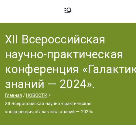
Ардато
ГБПОУ
«Ардатовский
ХII Всероссийская
вский
аграрный
научно-практическая
техникум».
Аграрн
конференция «Галакти
знаний — 2024».
ый
Главная
НОВОСТИ
ХII Всероссийская научно-практическая
Техник
конференция «Галактика знаний — 2024».