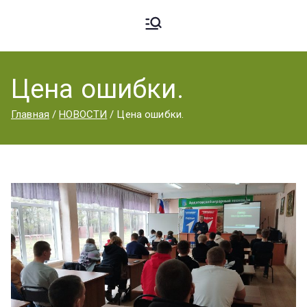
Ардато
ГБПОУ
«Ардатовский
Цена ошибки.
вский
аграрный
Главная
НОВОСТИ
Цена ошибки.
техникум».
Аграрн
ый
Техник