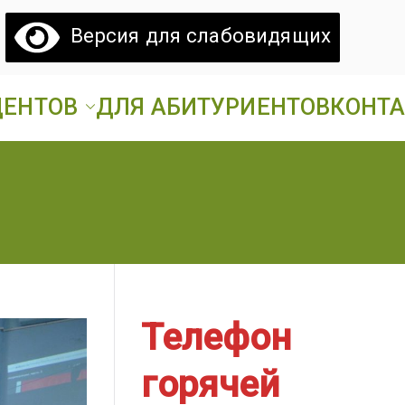
Версия для слабовидящих
ДЕНТОВ
ДЛЯ АБИТУРИЕНТОВ
КОНТ
атовский
ий аграрный техникум».
грарный
ехникум
Телефон
горячей