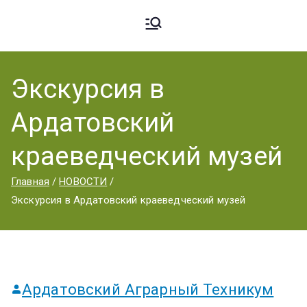
Ардато
ГБПОУ
«Ардатовский
Экскурсия в
вский
аграрный
Ардатовский
техникум».
Аграрн
краеведческий музей
Главная
НОВОСТИ
ый
Экскурсия в Ардатовский краеведческий музей
Техник
Ардатовский Аграрный Техникум