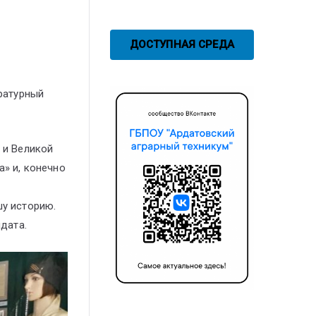
ДОСТУПНАЯ СРЕДА
ературный
 и Великой
а» и, конечно
шу историю.
лдата.