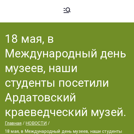
Ардато
ГБПОУ
«Ардатовский
18 мая, в
вский
аграрный
Международный день
техникум».
Аграрн
музеев, наши
студенты посетили
ый
Ардатовский
краеведческий музей.
Техник
Главная
НОВОСТИ
18 мая, в Международный день музеев, наши студенты