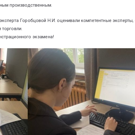
ьным производственным.
эксперта Горобцовой Н.И. оценивали компетентные эксперты
 торговли.
нстрационного экзамена!