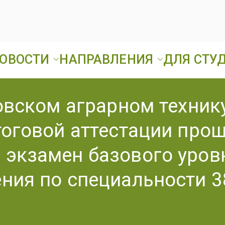
ОВОСТИ
НАПРАВЛЕНИЯ
ДЛЯ СТУ
Ард
ГБПОУ «Ардатовск
товском аграрном техник
А
тоговой аттестации про
Т
экзамен базового уровн
ния по специальности 3