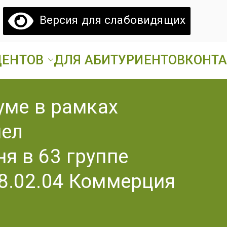
Версия для слабовидящих
ДЕНТОВ
ДЛЯ АБИТУРИЕНТОВ
КОНТ
атовский
ий аграрный техникум».
уме в рамках
грарный
шел
ехникум
я в 63 группе
8.02.04 Коммерция