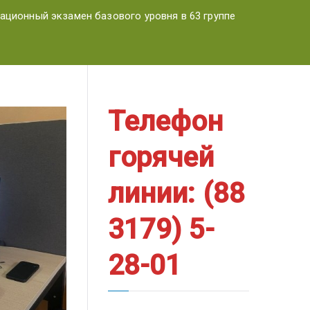
ационный экзамен базового уровня в 63 группе
Телефон
горячей
линии: (88
3179) 5-
28-01