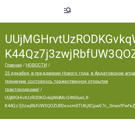
Ардато
ГБПОУ
«Ардатовский
UUjMGHrvtUzRODKGvkq
вский
аграрный
K44Qz7j3zwjRbfUW3QO
техникум».
Аграрн
Главная
НОВОСТИ
25 декабря, в преддверии Нового года, в Ардатовском агр
техникуме состоялось торжественное открытие
ый
трактородрома!
UUjMGHrvtUzRODKGvkqWidMcG4t60ueLX-
K44Qz7j3zwjRbfUW3QOZURDeocm0TUKjXCpw07c_SnwxfPwfe
Техник