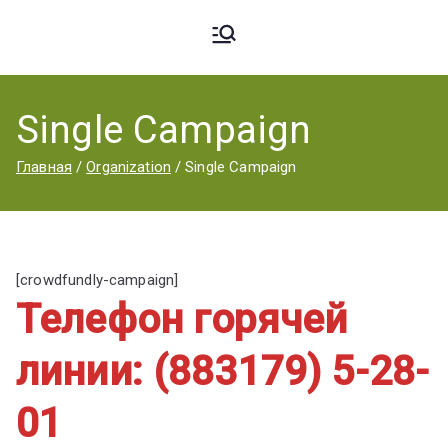
Ардато
ГБПОУ
«Ардатовский
Single Campaign
вский
аграрный
Главная
Organization
Single Campaign
техникум».
Аграрн
[crowdfundly-campaign]
ый
Телефон горячей
линии: (883179) 5-28-
Техник
01