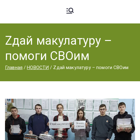
Ардато
ГБПОУ
«Ардатовский
Zдай макулатуру –
вский
аграрный
помоги СВОим
техникум».
Аграрн
Главная
НОВОСТИ
Zдай макулатуру – помоги СВОим
ый
Техник