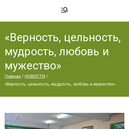
Ардато
ГБПОУ
«Ардатовский
«Верность, цельность,
вский
аграрный
мудрость, любовь и
техникум».
Аграрн
мужество»
Главная
НОВОСТИ
ый
«Верность, цельность, мудрость, любовь и мужество»
Техник