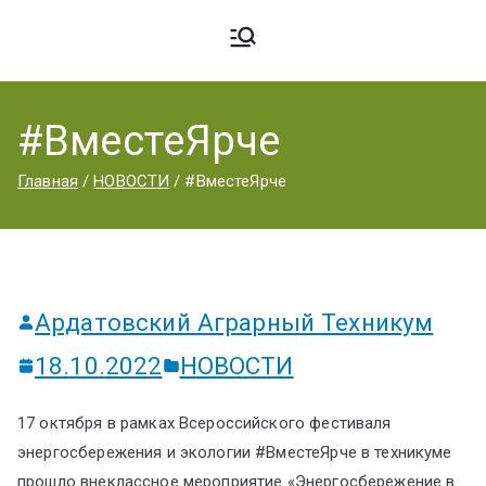
Ардато
ГБПОУ
«Ардатовский
#ВместеЯрче
вский
аграрный
Главная
НОВОСТИ
#ВместеЯрче
техникум».
Аграрн
ый
Ардатовский Аграрный Техникум
18.10.2022
НОВОСТИ
Техник
17 октября в рамках Всероссийского фестиваля
энергосбережения и экологии #ВместеЯрче в техникуме
прошло внеклассное мероприятие «Энергосбережение в