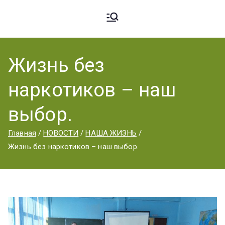
Ардато
ГБПОУ
«Ардатовский
Жизнь без
вский
аграрный
наркотиков – наш
техникум».
Аграрн
выбор.
Главная
НОВОСТИ
НАША ЖИЗНЬ
ый
Жизнь без наркотиков – наш выбор.
Техник