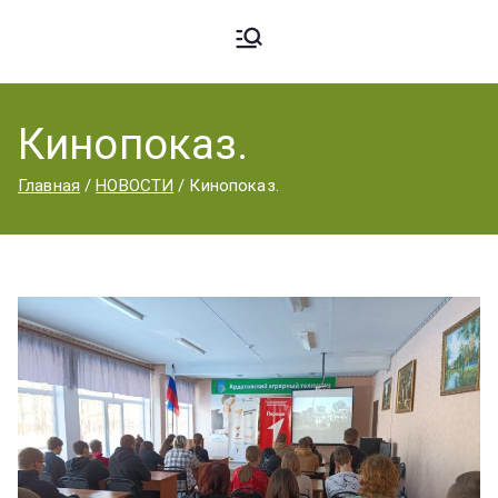
Ардато
ГБПОУ
«Ардатовский
Кинопоказ.
вский
аграрный
Главная
НОВОСТИ
Кинопоказ.
техникум».
Аграрн
ый
Техник