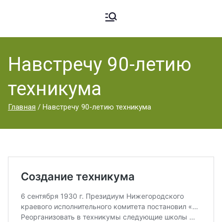
Ардато
ГБПОУ
«Ардатовский
Навстречу 90-летию
вский
аграрный
техникума
техникум».
Аграрн
Главная
Навстречу 90-летию техникума
ый
Техник