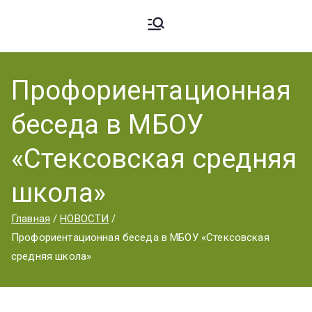
Ардато
ГБПОУ
«Ардатовский
Профориентационная
вский
аграрный
беседа в МБОУ
техникум».
Аграрн
«Стексовская средняя
школа»
ый
Главная
НОВОСТИ
Профориентационная беседа в МБОУ «Стексовская
Техник
средняя школа»