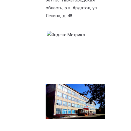
607130, Нижегородская
область, р.п. Ардатов, ул.
Ленина, д. 48