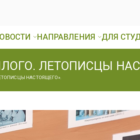
ОВОСТИ
НАПРАВЛЕНИЯ
ДЛЯ СТУ
Ард
ГБПОУ «Ардатовск
ЛОГО. ЛЕТОПИСЦЫ НАС
А
ЕТОПИСЦЫ НАСТОЯЩЕГО».
Т